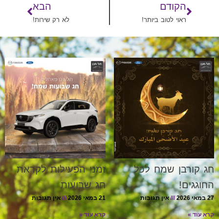
הקודם
הבא
ראוי לטוב ביותר!
לא רק שירות!
חג קורבן שמח לכל
זמני הפעילות לקראת
החוגגים!
חג שבועות
27 במאי 2026
אין תגובות
21 במאי 2026
אין תגובות
קרא עוד »
קרא עוד »