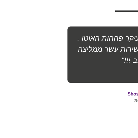
עיקר פחחות האוטו .
״אמיר בחור מק
שירות עשר ממליצה
יסודית וטובה. 
 !!!"
וסיימו א
Sho
25