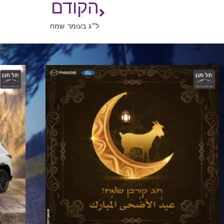
הקודם
ל״ג בעומר שמח