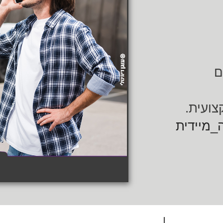
ם
ועית.
_מיידית