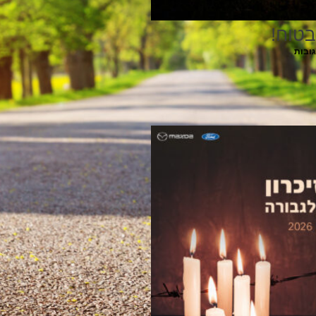
בטוח!
גובות