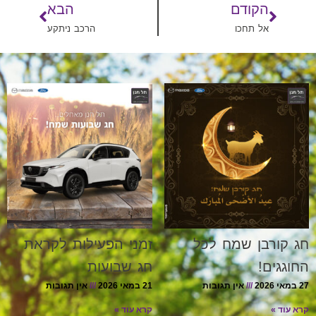
הקודם
הבא
אל תחכו
הרכב ניתקע
חג קורבן שמח לכל
זמני הפעילות לקראת
החוגגים!
חג שבועות
27 במאי 2026
אין תגובות
21 במאי 2026
אין תגובות
קרא עוד »
קרא עוד »