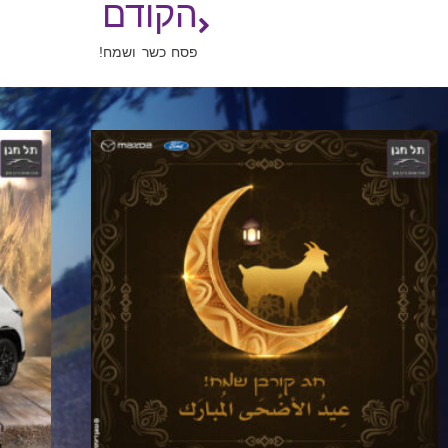
הקודם
פסח כשר ושמח!