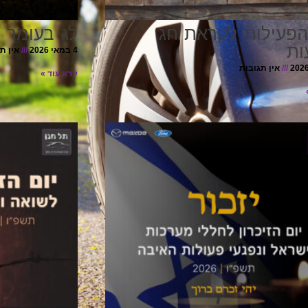
הפעילות לקראת חג
לג בעומר 
ות
4 במאי 2026
אין ת
אין תגובות
קרא עוד »