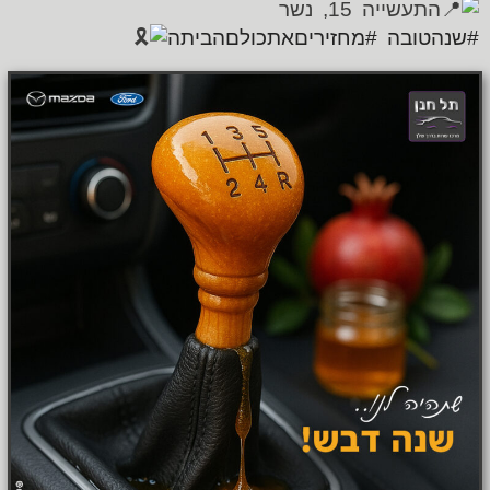
התעשייה 15, נשר
#שנהטובה
#מחזיריםאתכולםהביתה