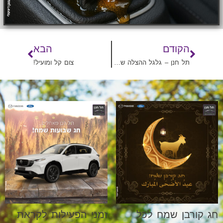
הקודם
הבא
תל חנן – גלגל ההצלה שלכם!
צום קל ומועיל!
חג קורבן שמח לכל
זמני הפעילות לקראת