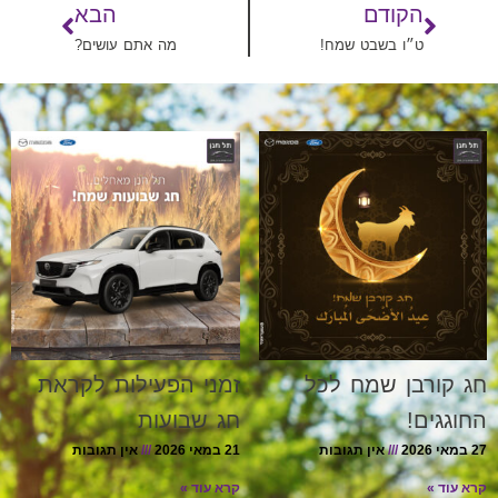
הקודם
הבא
ט״ו בשבט שמח!
מה אתם עושים?
חג קורבן שמח לכל
זמני הפעילות לקראת
החוגגים!
חג שבועות
27 במאי 2026
אין תגובות
21 במאי 2026
אין תגובות
קרא עוד »
קרא עוד »