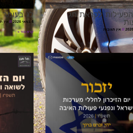
הפעילות לקראת חג
לג בעומר 
ות
4 במאי 2026
אין ת
אין תגובות
קרא עוד »