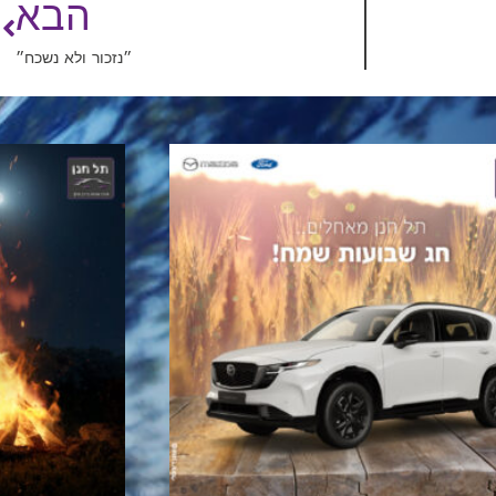
הבא
״נזכור ולא נשכח״