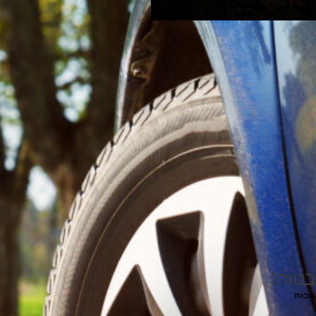
בטוח!
גובות