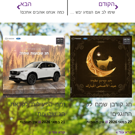
הקודם
הבא
שימו לב אם הצמיג יבש מידי!
כמה אנחנו אוהבים אתכם!
חג קורבן שמח לכל
זמני הפעילות לקראת
החוגגים!
חג שבועות
27 במאי 2026
אין תגובות
21 במאי 2026
אין תגובות
קרא עוד »
קרא עוד »