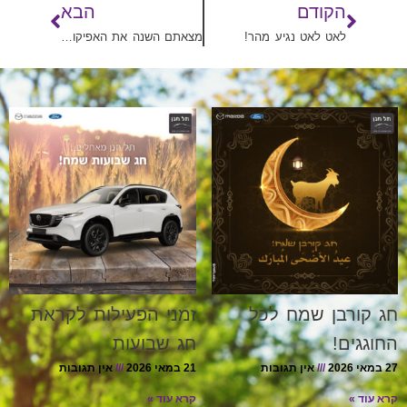
הקודם
הבא
לאט לאט נגיע מהר!
מצאתם השנה את האפיקומן?
חג קורבן שמח לכל
זמני הפעילות לקראת
החוגגים!
חג שבועות
27 במאי 2026
אין תגובות
21 במאי 2026
אין תגובות
קרא עוד »
קרא עוד »