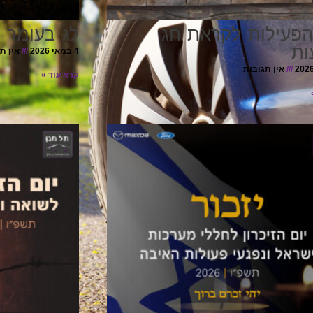
הפעילות לקראת חג
לג בעומר 
ות
4 במאי 2026
אין ת
אין תגובות
קרא עוד »