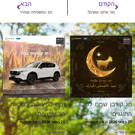
הקודם
הבא
מה אתם עושים?
יום המשפחה שמח!
חג קורבן שמח לכל
זמני הפעילות לקראת
החוגגים!
חג שבועות
27 במאי 2026
אין תגובות
21 במאי 2026
אין תגובות
קרא עוד »
קרא עוד »