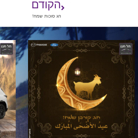
הקודם
חג סוכות שמח!