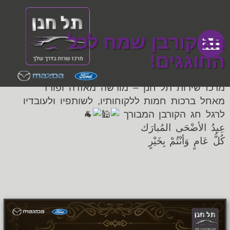
חג קורבן שמח לכל
החוגגים!
מרכז שירות תל חנן – מורשה מאזדה ופורד
מאחל ברכות חמות ללקוחותיו, לשותפיו ולעובדיו
לרגל חג הקורבן המבורך
عِيدُ الأضْحَى المُبارَك
كُلُّ عَامٍ وَأنْتُمْ بِخَيْرٍ