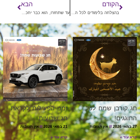
הקודם
הבא
בהצלחה בלימודים לכל הילדים!
עד שתחזרו, הוא כבר יחכה לכם
חג קורבן שמח לכל
זמני הפעילות לקראת
החוגגים!
חג שבועות
27 במאי 2026
אין תגובות
21 במאי 2026
אין תגובות
קרא עוד »
קרא עוד »