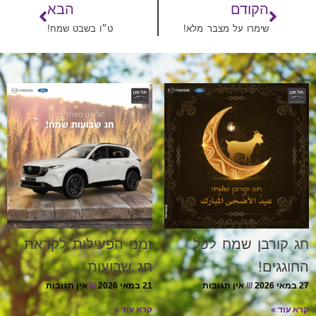
הקודם
הבא
שימרו על מצבר מלא!
ט״ו בשבט שמח!
חג קורבן שמח לכל
זמני הפעילות לקראת
החוגגים!
חג שבועות
27 במאי 2026
אין תגובות
21 במאי 2026
אין תגובות
קרא עוד »
קרא עוד »