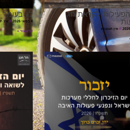
הפעילות לקראת חג
לג בעומר 
ות
4 במאי 2026
אין ת
אין תגובות
קרא עוד »